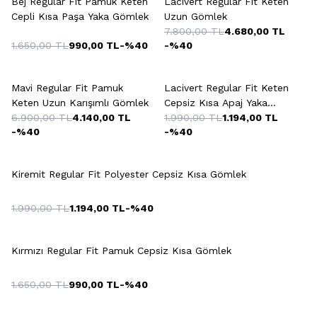
Bej Regular Fit Pamuk Keten
Lacivert Regular Fit Keten
Cepli Kısa Paşa Yaka Gömlek
Uzun Gömlek
7.800,00
TL
4.680,00
TL
1.650,00
TL
990,00
TL
-%
40
-%
40
Mavi Regular Fit Pamuk
Lacivert Regular Fit Keten
Keten Uzun Karışımlı Gömlek
Cepsiz Kısa Apaj Yaka
6.900,00
TL
4.140,00
TL
Gömlek
1.990,00
TL
1.194,00
TL
-%
40
-%
40
Kiremit Regular Fit Polyester Cepsiz Kısa Gömlek
1.990,00
TL
1.194,00
TL
-%
40
Kırmızı Regular Fit Pamuk Cepsiz Kısa Gömlek
1.650,00
TL
990,00
TL
-%
40
+2 Renk