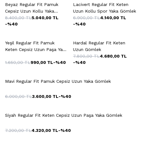
Beyaz Regular Fit Pamuk
Lacivert Regular Fit Keten
Cepsiz Uzun Kollu Yaka
Uzun Kollu Spor Yaka Gömlek
Gömlek
8.400,00
TL
5.040,00
TL
6.900,00
TL
4.140,00
TL
-%
40
-%
40
+3 Renk
+4 Renk
Yeşil Regular Fit Pamuk
Hardal Regular Fit Keten
Keten Cepsiz Uzun Paşa Yaka
Uzun Gömlek
Gömlek
7.800,00
TL
4.680,00
TL
1.650,00
TL
990,00
TL
-%
40
-%
40
Mavi Regular Fit Pamuk Cepsiz Uzun Yaka Gömlek
6.000,00
TL
3.600,00
TL
-%
40
+4 Renk
Siyah Regular Fit Keten Cepsiz Uzun Paşa Yaka Gömlek
7.200,00
TL
4.320,00
TL
-%
40
+2 Renk