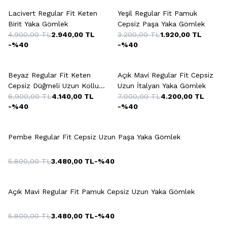
Lacivert Regular Fit Keten
Yeşil Regular Fit Pamuk
Birit Yaka Gömlek
Cepsiz Paşa Yaka Gömlek
4.900,00
TL
2.940,00
TL
3.200,00
TL
1.920,00
TL
-%
40
-%
40
Beyaz Regular Fit Keten
Açık Mavi Regular Fit Cepsiz
Cepsiz Düğmeli Uzun Kollu
Uzun İtalyan Yaka Gömlek
Paşa Yaka Sedef Gömlek
6.900,00
TL
4.140,00
TL
7.000,00
TL
4.200,00
TL
-%
40
-%
40
Pembe Regular Fit Cepsiz Uzun Paşa Yaka Gömlek
5.800,00
TL
3.480,00
TL
-%
40
Açık Mavi Regular Fit Pamuk Cepsiz Uzun Yaka Gömlek
5.800,00
TL
3.480,00
TL
-%
40