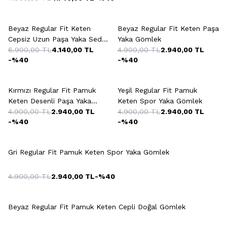
+2 Renk
+4 Renk
Beyaz Regular Fit Keten
Beyaz Regular Fit Keten Paşa
Cepsiz Uzun Paşa Yaka Sedef
Yaka Gömlek
Düğme Gömlek
6.900,00
TL
4.140,00
TL
4.900,00
TL
2.940,00
TL
-%
40
-%
40
+5 Renk
Kırmızı Regular Fit Pamuk
Yeşil Regular Fit Pamuk
Keten Desenli Paşa Yaka
Keten Spor Yaka Gömlek
Gömlek
4.900,00
TL
2.940,00
TL
4.900,00
TL
2.940,00
TL
-%
40
-%
40
+5 Renk
Gri Regular Fit Pamuk Keten Spor Yaka Gömlek
4.900,00
TL
2.940,00
TL
-%
40
Beyaz Regular Fit Pamuk Keten Cepli Doğal Gömlek