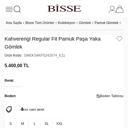
Ana Sayfa
Bisse Tüm Ürünler
Koleksiyon
Gömlek
Pamuk Gömlek
Kah
Kahverengi Regular Fit Pamuk Paşa Yaka
Gömlek
Ürün Kodu :
GMEKS4KPS242074_E11
5.400,00
TL
Renk:
Beden:
Beden Tablosu
4
7
kez satın alındı
kez sepete eklendi
S
M
L
XL
XXL