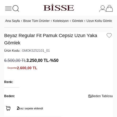
Ana Sayfa
Bisse Tüm Ürünler
Koleksiyon
Gömlek
Uzun Kollu Gömlek
Beyaz Regular Fit Pamuk Cepsiz Uzun Yaka
Gömlek
Ürün Kodu :
GMOKS252101_01
6.500,00
TL
3.250,00
TL
-%
50
2.600,00
TL
Sepette
Renk:
Beden:
Beden Tablosu
2
kez sepete eklendi