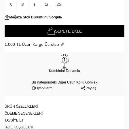
S
M
L
XL
XXL
Mağaza Stok Durumunu Sorgula
SEPETE EKLE
1.000 TL Üzeri Kargo Ücretsiz 🎉
Kombinini Tamamla
Bu Kategorideki Diğer
Uzun Kollu Gömlek
Fiyat Alarmı
Paylaş
ÜRÜN ÖZELLIKLERI
ÖDEME SEÇENEKLERI
TAVSIYE ET
İADE KOŞULLARI