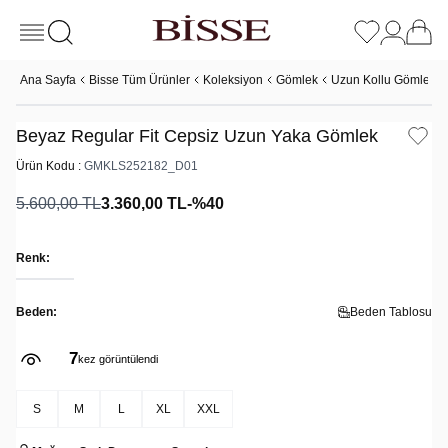
Ana Sayfa
Bisse Tüm Ürünler
Koleksiyon
Gömlek
Uzun Kollu Gömlek
Beyaz Regular Fit Cepsiz Uzun Yaka Gömlek
Ürün Kodu :
GMKLS252182_D01
5.600,00
TL
3.360,00
TL
-%
40
Renk:
Beden:
Beden Tablosu
7
kez görüntülendi
S
M
L
XL
XXL