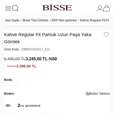
Ana Sayfa
Bisse Tüm Ürünler
ERP Den gelenler
Kahve Regular Fit Pam
Kahve Regular Fit Pamuk Uzun Paşa Yaka
Gömlek
Ürün Kodu :
GMEKS252017_E11
6.490,00
TL
3.245,00
TL
-%
50
2.596,00
TL
Sepette
Renk:
Beden:
Beden Tablosu
2
kez görüntülendi