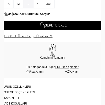
S
M
L
XL
XXL
Mağaza Stok Durumunu Sorgula
SEPETE EKLE
1.000 TL Üzeri Kargo Ücretsiz 🎉
Kombinini Tamamla
Bu Kategorideki Diğer
ERP Den gelenler
Fiyat Alarmı
Paylaş
ÜRÜN ÖZELLIKLERI
ÖDEME SEÇENEKLERI
TAVSIYE ET
İADE KOŞULLARI