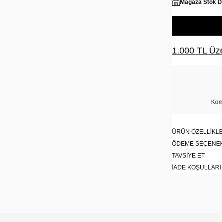
Mağaza Stok 
1.000 TL Üze
Kom
ÜRÜN ÖZELLIKLE
ÖDEME SEÇENE
TAVSIYE ET
İADE KOŞULLARI