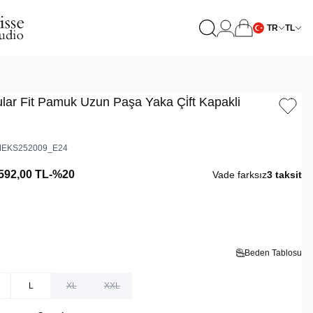
TR
TL
lar Fit Pamuk Uzun Paşa Yaka Çi̇ft Kapakli
EKS252009_E24
592,00
TL
-%
20
Vade farksız
3 taksit
Beden Tablosu
L
XL
XXL