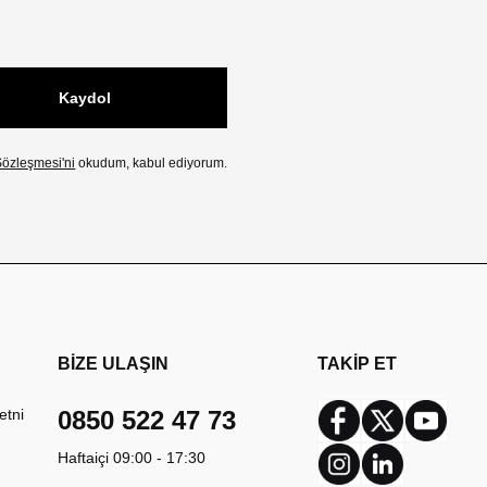
Kaydol
özleşmesi'ni
okudum, kabul ediyorum.
BİZE ULAŞIN
TAKİP ET
etni
0850 522 47 73
Facebook
Twitter
Youtub
Haftaiçi 09:00 - 17:30
Instagram
Linkedin