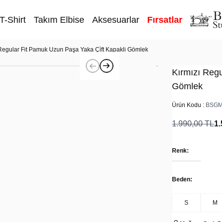
T-Shirt
Takım Elbise
Aksesuarlar
Fırsatlar
 Regular Fit Pamuk Uzun Paşa Yaka Çi̇ft Kapakli Gömlek
Kırmızı Regu
Gömlek
Ürün Kodu :
BSGM
1.990,00
TL
1.
Renk:
Beden:
S
M