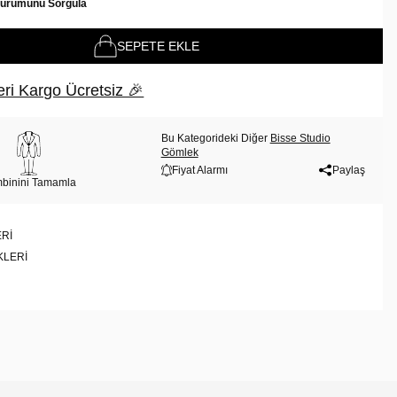
Durumunu Sorgula
SEPETE EKLE
ri Kargo Ücretsiz 🎉
Bu Kategorideki Diğer
Bisse Studio
Gömlek
Fiyat Alarmı
Paylaş
binini Tamamla
RI
KLERI