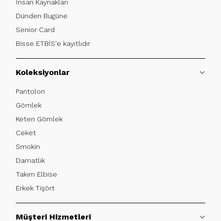
Gömlek tasarımında cep detayı, hem estetik hem de
İnsan Kaynakları
fonksiyonel bir unsur. Çift cepli gömlek modelleri, sokak
Dünden Bugüne
stiline uygun, salaş ve rahat bir hava katarken, cepsiz gömlek
Senior Card
modelleri daha sade ve zarif bir görünüm için tercih ediliyor.
Bisse ETBİS'e kayıtlıdır
Kullanıcılar, tarzlarına göre sade veya cep detaylı Bisse
Studio gömlek modellerine yöneliyor.
Uzun Kollu Gömlek Modelleri
Koleksiyonlar
Tüm mevsimlerde rahatlıkla giyilebilen
uzun kollu gömlek
Pantolon
modelleri, Bisse Studio’nun ana kategorisini oluşturuyor.
Gömlek
Pamuklu yapısı sayesinde terletmeyen ve gün boyu konfor
sunan uzun kollu gömlek modelleri, genellikle ceket altına
Keten Gömlek
veya tek başına kullanmak üzere tercih ediliyor.
Ceket
Regular fit kalıba sahip gömlek modelleri, her vücut tipine
Smokin
uyum sağlıyor.
Damatlık
Oduncu Gömlek Modelleri
Takım Elbise
Oduncu gömlek modelleri, özellikle serin havaların
Erkek Tişört
vazgeçilmezi olarak öne çıkıyor. Kalın dokulu pamuklu
kumaşlar, hem sıcak tutar hem de stil sahibi bir görünüm
kazandırır.
Müşteri Hizmetleri