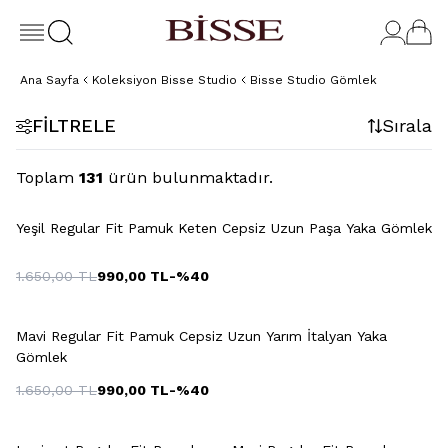
Ana Sayfa
Koleksiyon Bisse Studio
Bisse Studio Gömlek
FILTRELE
Sırala
Toplam
131
ürün bulunmaktadır.
+3 Renk
Yeşil Regular Fit Pamuk Keten Cepsiz Uzun Paşa Yaka Gömlek
1.650,00
TL
990,00
TL
-%
40
Mavi Regular Fit Pamuk Cepsiz Uzun Yarım İtalyan Yaka
Gömlek
1.650,00
TL
990,00
TL
-%
40