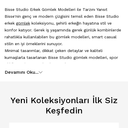
Bisse Studio Erkek Gömlek Modelleri ile Tarzını Yansıt
Bisse'nin genç ve modern çizgisini temsil eden Bisse Studio
erkek
gömlek
koleksiyonu, şehirli erkeğin hayatına stil ve
konfor katıyor. Gerek iş yaşamında gerek günlük kombinlerde
rahatlıkla kullanılabilen bu gömlek modelleri, smart casual
stilin en iyi örneklerini sunuyor.
Minimal tasarımlar, dikkat çeken detaylar ve kaliteli
kumaşlarla tasarlanan Bisse Studio gömlek modelleri, spor
şıklığın yeni tanımı olarak öne çıkıyor.
Bisse Studio Gömlek Modelleri Nelerdir?
Devamını Oku...
Bisse Studio, klasik çizgilerden uzaklaşıp daha genç ve
dinamik bir stil sunan gömlek modelleri ile dikkat çekiyor.
Koleksiyon; kareli, çizgili, cepli, cepsiz, pamuklu ve oduncu
Yeni Koleksiyonları İlk Siz
tarzı gömlek modelleri gibi pek çok farklı gömlek alternatifini
kapsıyor.
Keşfedin
Her bir model, stil sahibi erkeklerin farklı ihtiyaçlarına cevap
veriyor.
Kareli Gömlek Modelleri