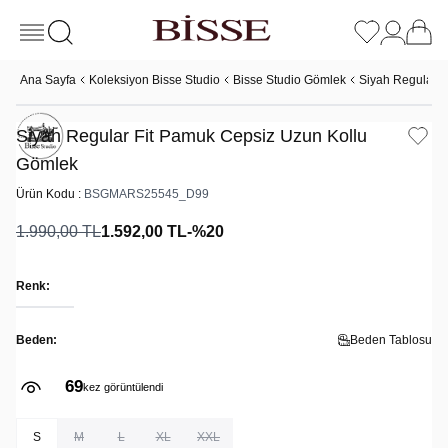
Ana Sayfa
Koleksiyon Bisse Studio
Bisse Studio Gömlek
Siyah Regular F
Siyah Regular Fit Pamuk Cepsiz Uzun Kollu
Gömlek
Ürün Kodu :
BSGMARS25545_D99
1.990,00
TL
1.592,00
TL
-%
20
Renk:
Beden:
Beden Tablosu
69
kez görüntülendi
S
M
L
XL
XXL