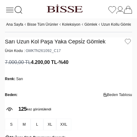
Ana Sayfa
Bisse Tüm Ürünler
Koleksiyon
Gömlek
Uzun Kollu Gömlek
Sarı Uzun Kol Paşa Yaka Cepsi̇z Gömlek
Ürün Kodu :
GMKTN261092_C17
7.000,00
TL
4.200,00
TL
-%
40
Renk:
Sarı
Beden:
Beden Tablosu
125
kez görüntülendi
S
M
L
XL
XXL