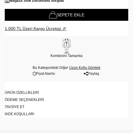
Mağaza Stok Durumunu Sorgula
SEPETE EKLE
1.000 TL Üzeri Kargo Ücretsiz 🎉
Kombinini Tamamla
Bu Kategorideki Diğer
Uzun Kollu Gömlek
Fiyat Alarmı
Paylaş
ÜRÜN ÖZELLIKLERI
ÖDEME SEÇENEKLERI
TAVSIYE ET
İADE KOŞULLARI