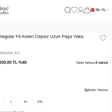
TR
TL
Regular Fit Keten Cepsiz Uzun Paşa Yaka
N261092_K11
200,00
TL
-%
40
Vade farksız
3 taksit
Beden Tablosu
L
XL
XXL