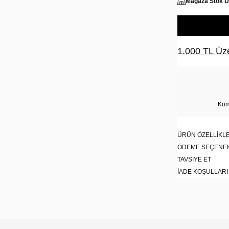
Mağaza Stok 
1.000 TL Üze
Kom
ÜRÜN ÖZELLIKLE
ÖDEME SEÇENE
TAVSIYE ET
İADE KOŞULLARI