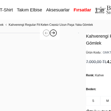
T-Shirt
Takım Elbise
Aksesuarlar
Fırsatlar
lek
Kahverengi Regular Fit Keten Cepsiz Uzun Paşa Yaka Gömlek
Kahverengi 
Gömlek
Ürün Kodu :
GMKT
7.000,00
TL
4.
Renk:
Kahve
Beden:
S
M