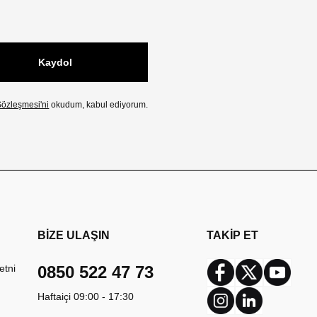
Kaydol
özleşmesi'ni
okudum, kabul ediyorum.
BİZE ULAŞIN
TAKİP ET
etni
0850 522 47 73
Facebook
Twitter
Youtub
Haftaiçi 09:00 - 17:30
Instagram
Linkedin