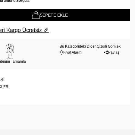
Durumunu Sorgula
SEPETE EKLE
ri Kargo Ücretsiz 🎉
Bu Kategorideki Diğer
Çizgili Gömlek
Fiyat Alarmı
Paylaş
binini Tamamla
RI
KLERI