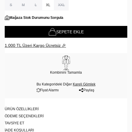
S
M
L
XL
XXL
Mağaza Stok Durumunu Sorgula
SEPETE EKLE
1.000 TL Üzeri Kargo Ücretsiz 🎉
Kombinini Tamamla
Bu Kategorideki Diğer
Kareli Gömlek
Fiyat Alarmı
Paylaş
ÜRÜN ÖZELLIKLERI
ÖDEME SEÇENEKLERI
TAVSIYE ET
İADE KOŞULLARI