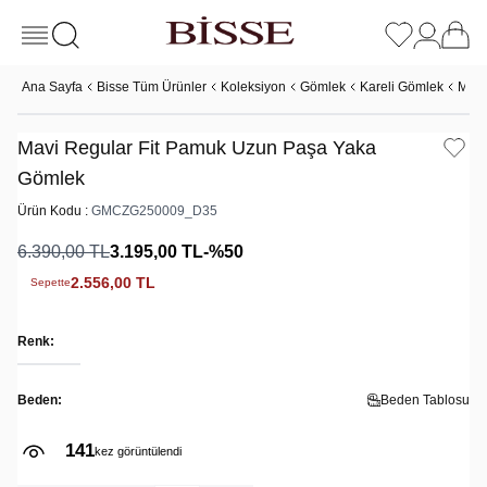
Ana Sayfa
Bisse Tüm Ürünler
Koleksiyon
Gömlek
Kareli Gömlek
Mavi
Mavi Regular Fit Pamuk Uzun Paşa Yaka
Gömlek
Ürün Kodu :
GMCZG250009_D35
6.390,00
TL
3.195,00
TL
-%
50
2.556,00
TL
Sepette
Renk:
Beden:
Beden Tablosu
141
5
kez görüntülendi
kez sepete eklendi