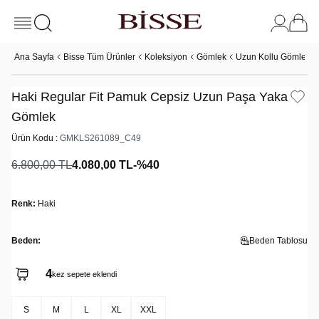
Ana Sayfa
Bisse Tüm Ürünler
Koleksiyon
Gömlek
Uzun Kollu Gömlek
Haki Regular Fit Pamuk Cepsiz Uzun Paşa Yaka
Gömlek
Ürün Kodu :
GMKLS261089_C49
6.800,00
TL
4.080,00
TL
-%
40
Renk:
Haki
Beden:
Beden Tablosu
4
kez sepete eklendi
S
M
L
XL
XXL