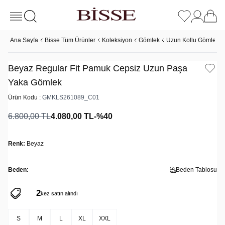
Ana Sayfa
Bisse Tüm Ürünler
Koleksiyon
Gömlek
Uzun Kollu Gömlek
Beyaz Regular Fit Pamuk Cepsiz Uzun Paşa
Yaka Gömlek
Ürün Kodu :
GMKLS261089_C01
6.800,00
TL
4.080,00
TL
-%
40
Renk:
Beyaz
Beden:
Beden Tablosu
2
3
kez satın alındı
kez sepete eklendi
S
M
L
XL
XXL