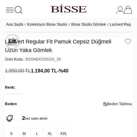
Ana Sayfa
Koleksiyon Bisse Studio
Bisse Studio Gömlek
Lacivert Regula
Lacivert Regular Fit Pamuk Cepsiz Düğmeli
Uzun Yaka Gömlek
Ürün Kodu :
BSGMEKS26326_39
1.990,00
TL
1.194,00
TL
-%
40
Renk:
Beden:
Beden Tablosu
2
16
kez satın alındı
kez sepete eklendi
S
M
L
XL
XXL