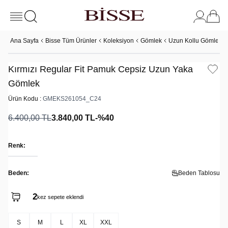
Ana Sayfa
Bisse Tüm Ürünler
Koleksiyon
Gömlek
Uzun Kollu Gömlek
Kırmızı Regular Fit Pamuk Cepsiz Uzun Yaka
Gömlek
Ürün Kodu :
GMEKS261054_C24
6.400,00
TL
3.840,00
TL
-%
40
Renk:
Beden:
Beden Tablosu
2
kez sepete eklendi
S
M
L
XL
XXL