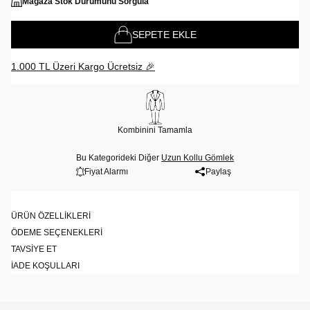
Mağaza Stok Durumunu Sorgula
SEPETE EKLE
1.000 TL Üzeri Kargo Ücretsiz 🎉
Kombinini Tamamla
Bu Kategorideki Diğer
Uzun Kollu Gömlek
Fiyat Alarmı
Paylaş
ÜRÜN ÖZELLIKLERI
ÖDEME SEÇENEKLERI
TAVSIYE ET
İADE KOŞULLARI