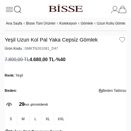
Ana Sayfa
Bisse Tüm Ürünler
Koleksiyon
Gömlek
Uzun Kollu Gömlek
Yeşil Uzun Kol Pal Yaka Cepsi̇z Gömlek
Ürün Kodu :
GMKTN261081_D47
7.800,00
TL
4.680,00
TL
-%
40
Renk:
Yeşil
Beden:
Beden Tablosu
29
kez görüntülendi
S
M
L
XL
XXL