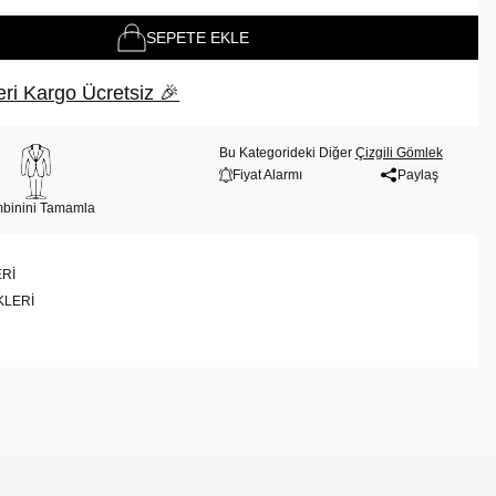
SEPETE EKLE
ri Kargo Ücretsiz 🎉
Bu Kategorideki Diğer
Çizgili Gömlek
Fiyat Alarmı
Paylaş
binini Tamamla
RI
KLERI