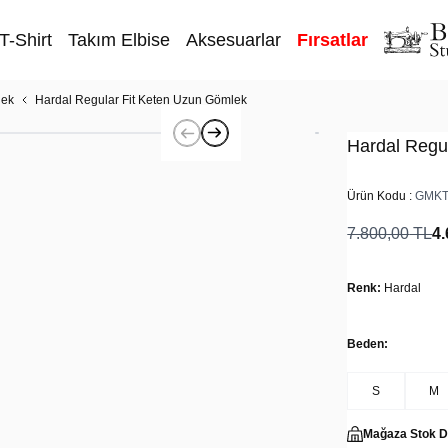
T-Shirt
Takım Elbise
Aksesuarlar
Fırsatlar
lek
Hardal Regular Fit Keten Uzun Gömlek
Hardal Regu
Ürün Kodu :
GMKT
7.800,00
TL
4.
Renk:
Hardal
Beden:
S
M
Mağaza Stok 