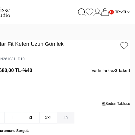
TR
TL
lar Fit Keten Uzun Gömlek
N261081_D19
680,00
TL
-%
40
Vade farksız
3 taksit
Beden Tablosu
L
XL
XXL
40
Durumunu Sorgula