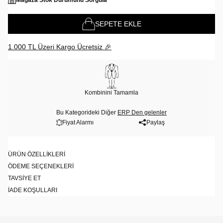
Mağaza Stok Durumunu Sorgula
SEPETE EKLE
1.000 TL Üzeri Kargo Ücretsiz 🎉
Kombinini Tamamla
Bu Kategorideki Diğer
ERP Den gelenler
Fiyat Alarmı
Paylaş
ÜRÜN ÖZELLIKLERI
ÖDEME SEÇENEKLERI
TAVSIYE ET
İADE KOŞULLARI