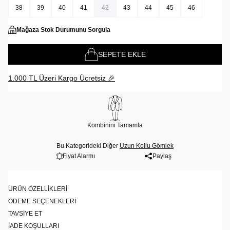
38
39
40
41
42
43
44
45
46
Mağaza Stok Durumunu Sorgula
SEPETE EKLE
1.000 TL Üzeri Kargo Ücretsiz 🎉
Kombinini Tamamla
Bu Kategorideki Diğer
Uzun Kollu Gömlek
Fiyat Alarmı
Paylaş
ÜRÜN ÖZELLIKLERI
ÖDEME SEÇENEKLERI
TAVSIYE ET
İADE KOŞULLARI