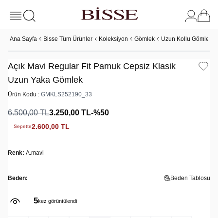
Ana Sayfa
Bisse Tüm Ürünler
Koleksiyon
Gömlek
Uzun Kollu Gömlek
Açık Mavi Regular Fit Pamuk Cepsiz Klasik
Uzun Yaka Gömlek
Ürün Kodu :
GMKLS252190_33
6.500,00
TL
3.250,00
TL
-%
50
2.600,00
TL
Sepette
Renk:
A.mavi
Beden:
Beden Tablosu
5
kez görüntülendi