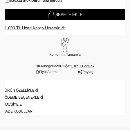
Mağaza Stok Durumunu Sorgula
SEPETE EKLE
1.000 TL Üzeri Kargo Ücretsiz 🎉
Kombinini Tamamla
Bu Kategorideki Diğer
Çizgili Gömlek
Fiyat Alarmı
Paylaş
ÜRÜN ÖZELLIKLERI
ÖDEME SEÇENEKLERI
TAVSIYE ET
İADE KOŞULLARI