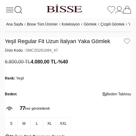
Ana Sayfa
Bisse Tüm Ürünler
Koleksiyon
Gömlek
Çizgili Gömlek
Yeşi
Yeşil Regular Fit Uzun İtalyan Yaka Gömlek
Ürün Kodu :
GMCZG261084_47
6.800,00
TL
4.080,00
TL
-%
40
Renk:
Yeşil
Beden:
Beden Tablosu
77
kez görüntülendi
S
M
L
XL
XXL