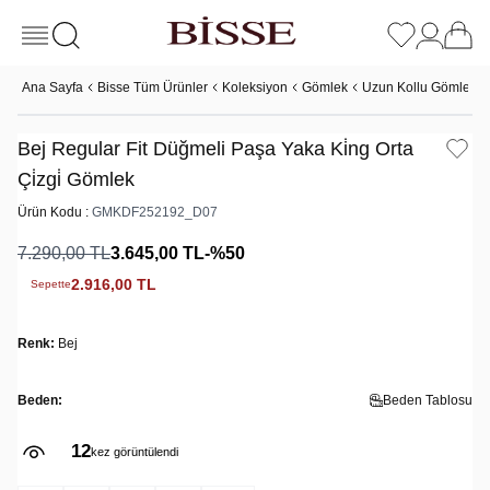
Ana Sayfa
Bisse Tüm Ürünler
Koleksiyon
Gömlek
Uzun Kollu Gömlek
Bej Regular Fit Düğmeli Paşa Yaka Ki̇ng Orta
Çi̇zgi̇ Gömlek
Ürün Kodu :
GMKDF252192_D07
7.290,00
TL
3.645,00
TL
-%
50
2.916,00
TL
Sepette
Renk:
Bej
Beden:
Beden Tablosu
12
kez görüntülendi