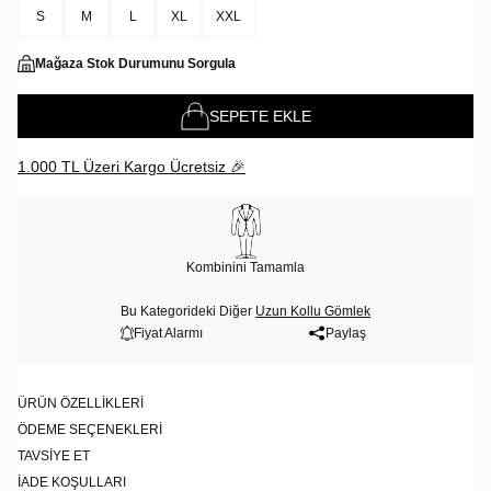
S
M
L
XL
XXL
Mağaza Stok Durumunu Sorgula
SEPETE EKLE
1.000 TL Üzeri Kargo Ücretsiz 🎉
Kombinini Tamamla
Bu Kategorideki Diğer
Uzun Kollu Gömlek
Fiyat Alarmı
Paylaş
ÜRÜN ÖZELLIKLERI
ÖDEME SEÇENEKLERI
TAVSIYE ET
İADE KOŞULLARI