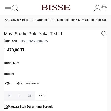
Ana Sayfa
Bisse Tüm Ürünler
ERP Den gelenler
Mavi Studio Polo Yaka T-
Mavi Studio Polo Yaka T-shirt
Ürün Kodu :
BSTS26Y26304_35
1.470,00
TL
Renk:
Mavi
Beden:
4
kez görüntülendi
M
L
XL
XXL
Mağaza Stok Durumunu Sorgula