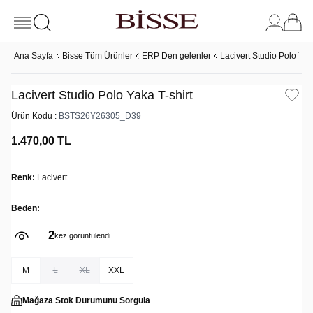
Ana Sayfa
Bisse Tüm Ürünler
ERP Den gelenler
Lacivert Studio Polo Yaka
Lacivert Studio Polo Yaka T-shirt
Ürün Kodu :
BSTS26Y26305_D39
1.470,00
TL
Renk:
Lacivert
Beden:
2
kez görüntülendi
M
L
XL
XXL
Mağaza Stok Durumunu Sorgula