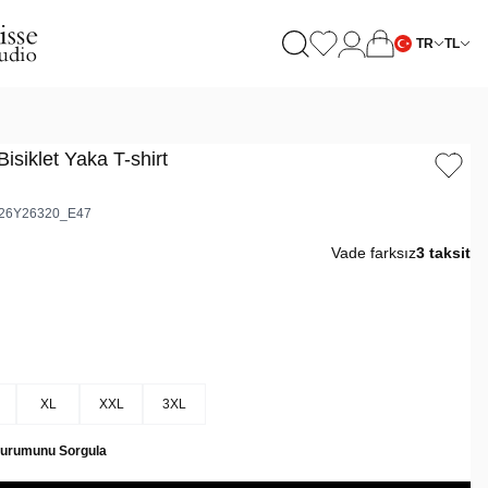
TR
TL
Bisiklet Yaka T-shirt
26Y26320_E47
Vade farksız
3 taksit
XL
XXL
3XL
Durumunu Sorgula