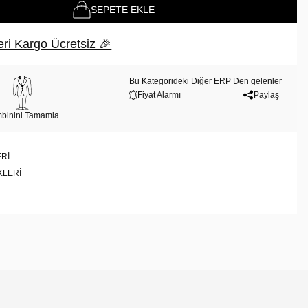
SEPETE EKLE
ri Kargo Ücretsiz 🎉
Bu Kategorideki Diğer
ERP Den gelenler
Fiyat Alarmı
Paylaş
binini Tamamla
RI
KLERI