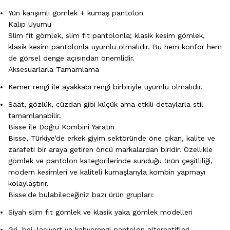
Yün karışımlı gömlek + kumaş pantolon
Kalıp Uyumu
Slim fit gömlek, slim fit pantolonla; klasik kesim gömlek,
klasik kesim pantolonla uyumlu olmalıdır. Bu hem konfor hem
de görsel denge açısından önemlidir.
Aksesuarlarla Tamamlama
Kemer rengi ile ayakkabı rengi birbiriyle uyumlu olmalıdır.
Saat, gözlük, cüzdan gibi küçük ama etkili detaylarla stil
tamamlanabilir.
Bisse ile Doğru Kombini Yaratın
Bisse, Türkiye’de erkek giyim sektöründe öne çıkan, kalite ve
zarafeti bir araya getiren öncü markalardan biridir. Özellikle
gömlek ve pantolon kategorilerinde sunduğu ürün çeşitliliği,
modern kesimleri ve kaliteli kumaşlarıyla kombin yapmayı
kolaylaştırır.
Bisse'de bulabileceğiniz bazı ürün grupları:
Siyah slim fit gömlek ve klasik yaka gömlek modelleri
Gri, bej, lacivert ve kahverengi pantolon alternatifleri