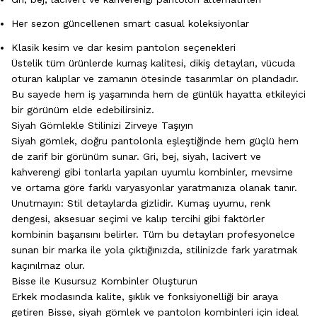
Her sezon güncellenen smart casual koleksiyonlar
Klasik kesim ve dar kesim pantolon seçenekleri
Üstelik tüm ürünlerde kumaş kalitesi, dikiş detayları, vücuda
oturan kalıplar ve zamanın ötesinde tasarımlar ön plandadır.
Bu sayede hem iş yaşamında hem de günlük hayatta etkileyici
bir görünüm elde edebilirsiniz.
Siyah Gömlekle Stilinizi Zirveye Taşıyın
Siyah
gömlek
, doğru pantolonla eşleştiğinde hem güçlü hem
de zarif bir görünüm sunar. Gri, bej, siyah, lacivert ve
kahverengi gibi tonlarla yapılan uyumlu kombinler, mevsime
ve ortama göre farklı varyasyonlar yaratmanıza olanak tanır.
Unutmayın: Stil detaylarda gizlidir. Kumaş uyumu, renk
dengesi, aksesuar seçimi ve kalıp tercihi gibi faktörler
kombinin başarısını belirler. Tüm bu detayları profesyonelce
sunan bir marka ile yola çıktığınızda, stilinizde fark yaratmak
kaçınılmaz olur.
Bisse ile Kusursuz Kombinler Oluşturun
Erkek modasında kalite, şıklık ve fonksiyonelliği bir araya
getiren Bisse, siyah gömlek ve pantolon kombinleri için ideal