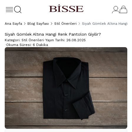
Ana Sayfa
Blog Sayfası
Stil Önerileri
Siyah Gömlek Altına Hangi Re
Siyah Gömlek Altına Hangi Renk Pantolon Giyilir?
Kategori:
Stil Önerileri
•
Yayın Tarihi:
26.08.2025
•
Okuma Süresi:
6 Dakika