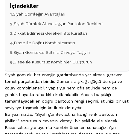
İçindekiler
Siyah Gömleğin Avantajları
1.
Siyah Gömlek Altına Uygun Pantolon Renkleri
2.
Dikkat Edilmesi Gereken Stil Kuralları
3.
Bisse ile Doğru Kombini Yaratın
4.
Siyah Gömlekle Stilinizi Zirveye Taşıyın
5.
Bisse ile Kusursuz Kombinler Oluşturun
6.
Siyah gömlek
, her erkeğin gardırobunda yer alması gereken
temel parçalardan biridir. Zamansız şıklığı, güçlü duruşu ve
kolay kombinlenebilir yapısıyla hem ofis stilinde hem de
günlük hayatta rahatlıkla kullanılabilir. Ancak bu şıklığı
tamamlayacak en doğru pantolon rengi seçimi, stilinizi bir üst
seviyeye taşımak için kritik bir detaydır.
Bu yazımızda, “Siyah gömlek altına hangi renk pantolon
giyilir?” sorusunun cevabını detaylı bir şekilde ele alacak,
Bisse kalitesiyle uyumlu kombin önerileri sunacağız. Aynı