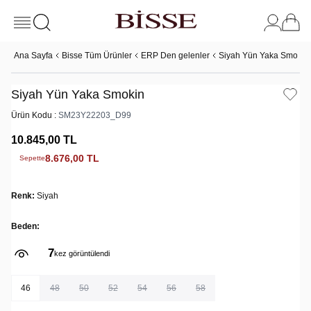
Ana Sayfa
Bisse Tüm Ürünler
ERP Den gelenler
Siyah Yün Yaka Smokin
Siyah Yün Yaka Smokin
Ürün Kodu :
SM23Y22203_D99
10.845,00
TL
8.676,00
TL
Sepette
Renk:
Siyah
Beden:
7
kez görüntülendi
46
48
50
52
54
56
58