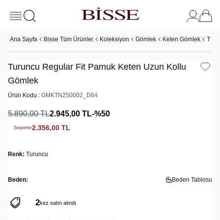
Ana Sayfa
Bisse Tüm Ürünler
Koleksiyon
Gömlek
Keten Gömlek
Turu
Turuncu Regular Fit Pamuk Keten Uzun Kollu
Gömlek
Ürün Kodu :
GMKTN250002_D64
5.890,00
TL
2.945,00
TL
-%
50
2.356,00
TL
Sepette
Renk:
Turuncu
Beden:
Beden Tablosu
2
6
kez satın alındı
kez sepete eklendi