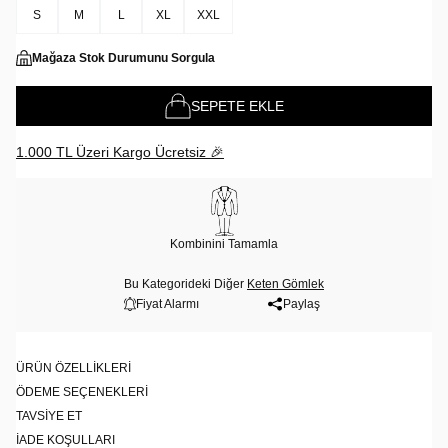
S
M
L
XL
XXL
Mağaza Stok Durumunu Sorgula
SEPETE EKLE
1.000 TL Üzeri Kargo Ücretsiz 🎉
Kombinini Tamamla
Bu Kategorideki Diğer
Keten Gömlek
Fiyat Alarmı
Paylaş
ÜRÜN ÖZELLIKLERI
ÖDEME SEÇENEKLERI
TAVSIYE ET
İADE KOŞULLARI