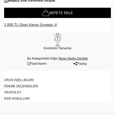
Mağaza Stok Durumunu Sorgula
SEPETE EKLE
1.000 TL Üzeri Kargo Ücretsiz 🎉
Kombinini Tamamla
Bu Kategorideki Diğer
Bisse Studio Gömlek
Fiyat Alarmı
Paylaş
ÜRÜN ÖZELLIKLERI
ÖDEME SEÇENEKLERI
TAVSIYE ET
İADE KOŞULLARI