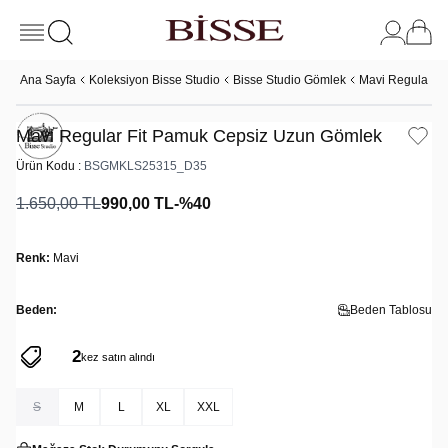
Ana Sayfa
Koleksiyon Bisse Studio
Bisse Studio Gömlek
Mavi Regular F
Mavi Regular Fit Pamuk Cepsiz Uzun Gömlek
Ürün Kodu :
BSGMKLS25315_D35
1.650,00
TL
990,00
TL
-%
40
Renk:
Mavi
Beden:
Beden Tablosu
2
22
kez satın alındı
kez sepete eklendi
S
M
L
XL
XXL