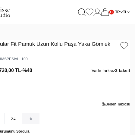
TR
TL
gular Fit Pamuk Uzun Kollu Paşa Yaka Gömlek
MSPESİAL_100
720,00
TL
-%
40
Vade farksız
3 taksit
Beden Tablosu
XL
L
Durumunu Sorgula