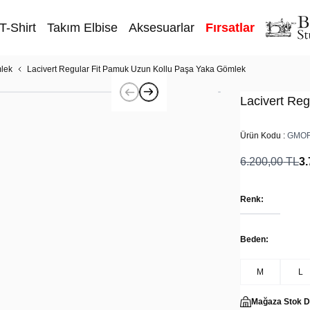
T-Shirt
Takım Elbise
Aksesuarlar
Fırsatlar
lek
Lacivert Regular Fit Pamuk Uzun Kollu Paşa Yaka Gömlek
Lacivert Re
Ürün Kodu :
GMOR
6.200,00
TL
3.
Renk:
Beden:
M
L
Mağaza Stok 