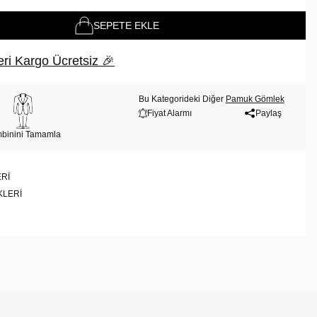
SEPETE EKLE
ri Kargo Ücretsiz 🎉
Bu Kategorideki Diğer
Pamuk Gömlek
Fiyat Alarmı
Paylaş
binini Tamamla
RI
KLERI