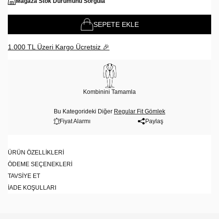
Mağaza Stok Durumunu Sorgula
SEPETE EKLE
1.000 TL Üzeri Kargo Ücretsiz 🎉
Kombinini Tamamla
Bu Kategorideki Diğer
Regular Fit Gömlek
Fiyat Alarmı
Paylaş
ÜRÜN ÖZELLIKLERI
ÖDEME SEÇENEKLERI
TAVSIYE ET
İADE KOŞULLARI