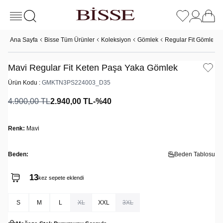
Ana Sayfa
Bisse Tüm Ürünler
Koleksiyon
Gömlek
Regular Fit Gömlek
Mavi Regular Fit Keten Paşa Yaka Gömlek
Ürün Kodu :
GMKTN3PS224003_D35
4.900,00
TL
2.940,00
TL
-%
40
Renk:
Mavi
Beden:
Beden Tablosu
13
kez sepete eklendi
S
M
L
XL
XXL
3XL