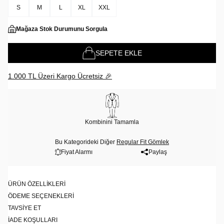
S
M
L
XL
XXL
Mağaza Stok Durumunu Sorgula
SEPETE EKLE
1.000 TL Üzeri Kargo Ücretsiz 🎉
Kombinini Tamamla
Bu Kategorideki Diğer
Regular Fit Gömlek
Fiyat Alarmı
Paylaş
ÜRÜN ÖZELLIKLERI
ÖDEME SEÇENEKLERI
TAVSIYE ET
İADE KOŞULLARI