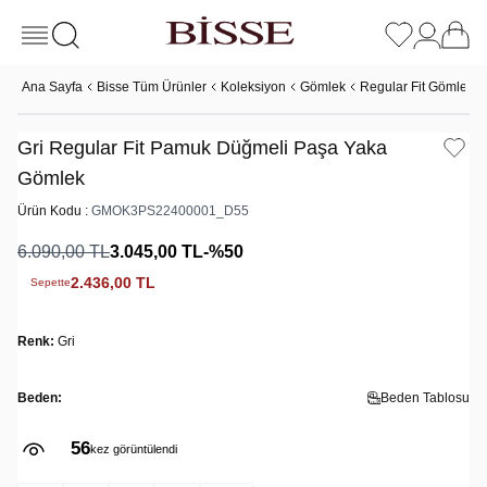
Ana Sayfa
Bisse Tüm Ürünler
Koleksiyon
Gömlek
Regular Fit Gömlek
Gri Regular Fit Pamuk Düğmeli Paşa Yaka
Gömlek
Ürün Kodu :
GMOK3PS22400001_D55
6.090,00
TL
3.045,00
TL
-%
50
2.436,00
TL
Sepette
Renk:
Gri
Beden:
Beden Tablosu
56
kez görüntülendi