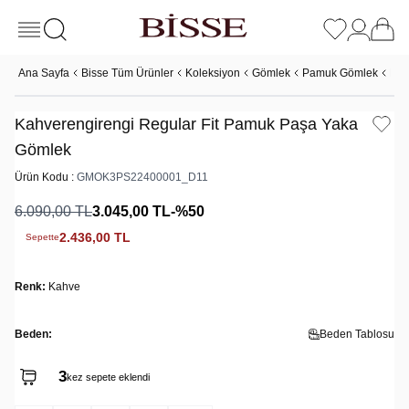
Ana Sayfa
Bisse Tüm Ürünler
Koleksiyon
Gömlek
Pamuk Gömlek
Kah
Kahverengirengi Regular Fit Pamuk Paşa Yaka
Gömlek
Ürün Kodu :
GMOK3PS22400001_D11
6.090,00
TL
3.045,00
TL
-%
50
2.436,00
TL
Sepette
Renk:
Kahve
Beden:
Beden Tablosu
3
2
kez sepete eklendi
kez satın alındı