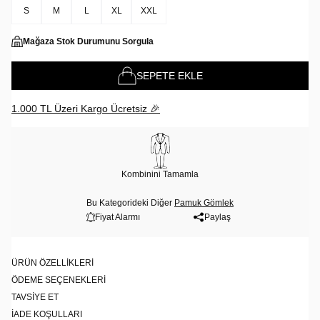
S
M
L
XL
XXL
Mağaza Stok Durumunu Sorgula
SEPETE EKLE
1.000 TL Üzeri Kargo Ücretsiz 🎉
Kombinini Tamamla
Bu Kategorideki Diğer
Pamuk Gömlek
Fiyat Alarmı
Paylaş
ÜRÜN ÖZELLIKLERI
ÖDEME SEÇENEKLERI
TAVSIYE ET
İADE KOŞULLARI