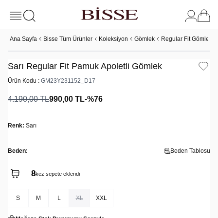
Ana Sayfa
Bisse Tüm Ürünler
Koleksiyon
Gömlek
Regular Fit Gömlek
Sarı Regular Fit Pamuk Apoletli Gömlek
Ürün Kodu :
GM23Y231152_D17
4.190,00
TL
990,00
TL
-%
76
Renk:
Sarı
Beden:
Beden Tablosu
8
kez sepete eklendi
S
M
L
XL
XXL