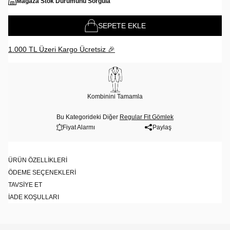
Mağaza Stok Durumunu Sorgula
SEPETE EKLE
1.000 TL Üzeri Kargo Ücretsiz 🎉
Kombinini Tamamla
Bu Kategorideki Diğer
Regular Fit Gömlek
Fiyat Alarmı
Paylaş
ÜRÜN ÖZELLIKLERI
ÖDEME SEÇENEKLERI
TAVSIYE ET
İADE KOŞULLARI