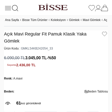
Ana Sayfa
Bisse Tüm Ürünler
Koleksiyon
Gömlek
Mavi Gömlek
Açık 
Açık Mavi Regular Fit Pamuk Klasik Yaka
Gömlek
Ürün Kodu :
GMKLS4KB242054_33
6.090,00
TL
3.045,00
TL
-%
50
2.436,00
TL
Sepette
Renk:
A.mavi
Beden:
Beden Tablosu
61
kez görüntülendi