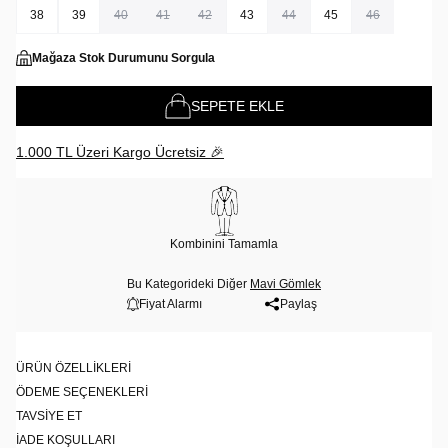
38
39
40
41
42
43
44
45
46
Mağaza Stok Durumunu Sorgula
SEPETE EKLE
1.000 TL Üzeri Kargo Ücretsiz 🎉
Kombinini Tamamla
Bu Kategorideki Diğer
Mavi Gömlek
Fiyat Alarmı
Paylaş
ÜRÜN ÖZELLIKLERI
ÖDEME SEÇENEKLERI
TAVSIYE ET
İADE KOŞULLARI