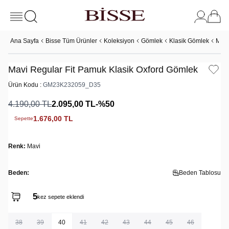
Ana Sayfa
Bisse Tüm Ürünler
Koleksiyon
Gömlek
Klasik Gömlek
Mavi
Mavi Regular Fit Pamuk Klasik Oxford Gömlek
Ürün Kodu :
GM23K232059_D35
4.190,00
TL
2.095,00
TL
-%
50
1.676,00
TL
Sepette
Renk:
Mavi
Beden:
Beden Tablosu
5
kez sepete eklendi
38
39
40
41
42
43
44
45
46