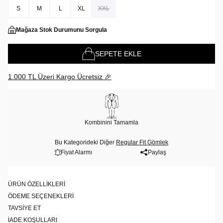
S
M
L
XL
XXL
Mağaza Stok Durumunu Sorgula
SEPETE EKLE
1.000 TL Üzeri Kargo Ücretsiz 🎉
Kombinini Tamamla
Bu Kategorideki Diğer
Regular Fit Gömlek
Fiyat Alarmı
Paylaş
ÜRÜN ÖZELLIKLERI
ÖDEME SEÇENEKLERI
TAVSIYE ET
İADE KOŞULLARI