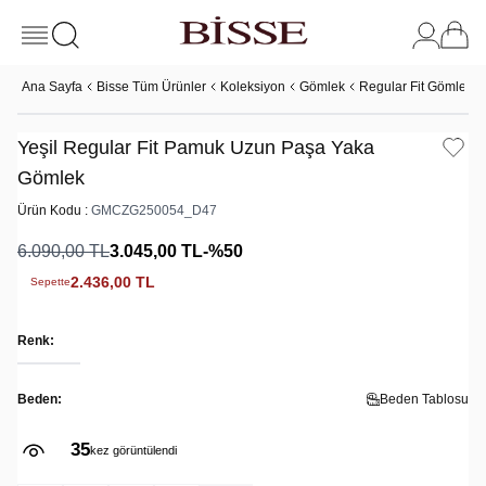
Ana Sayfa
Bisse Tüm Ürünler
Koleksiyon
Gömlek
Regular Fit Gömlek
Yeşil Regular Fit Pamuk Uzun Paşa Yaka
Gömlek
Ürün Kodu :
GMCZG250054_D47
6.090,00
TL
3.045,00
TL
-%
50
2.436,00
TL
Sepette
Renk:
Beden:
Beden Tablosu
35
kez görüntülendi