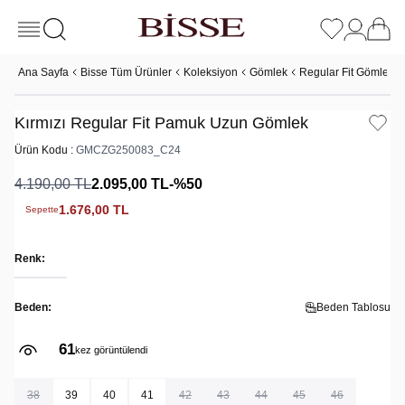
Ana Sayfa
Bisse Tüm Ürünler
Koleksiyon
Gömlek
Regular Fit Gömlek
Kırmızı Regular Fit Pamuk Uzun Gömlek
Ürün Kodu :
GMCZG250083_C24
4.190,00
TL
2.095,00
TL
-%
50
1.676,00
TL
Sepette
Renk:
Beden:
Beden Tablosu
61
kez görüntülendi
38
39
40
41
42
43
44
45
46