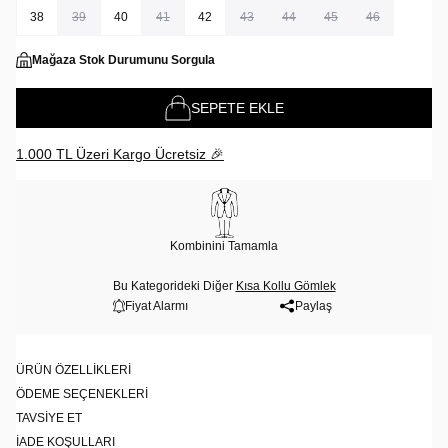
38
39
40
41
42
43
44
45
46
Mağaza Stok Durumunu Sorgula
SEPETE EKLE
1.000 TL Üzeri Kargo Ücretsiz 🎉
Kombinini Tamamla
Bu Kategorideki Diğer
Kısa Kollu Gömlek
Fiyat Alarmı
Paylaş
ÜRÜN ÖZELLIKLERI
ÖDEME SEÇENEKLERI
TAVSIYE ET
İADE KOŞULLARI