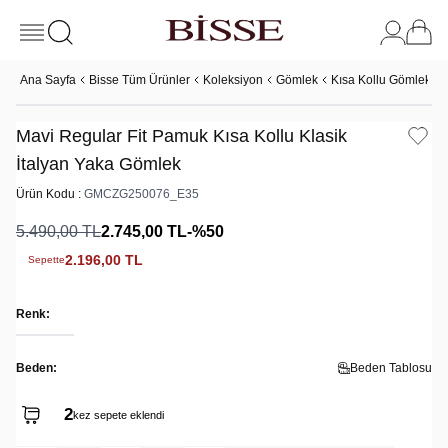
Ana Sayfa
Bisse Tüm Ürünler
Koleksiyon
Gömlek
Kısa Kollu Gömlek
Mavi Regular Fit Pamuk Kısa Kollu Klasik
İtalyan Yaka Gömlek
Ürün Kodu :
GMCZG250076_E35
5.490,00
TL
2.745,00
TL
-%
50
2.196,00
TL
Sepette
Renk:
Beden:
Beden Tablosu
2
kez sepete eklendi