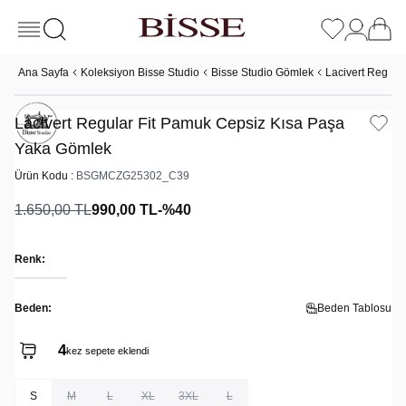
Ana Sayfa
Koleksiyon Bisse Studio
Bisse Studio Gömlek
Lacivert Regula
Lacivert Regular Fit Pamuk Cepsiz Kısa Paşa
Yaka Gömlek
Ürün Kodu :
BSGMCZG25302_C39
1.650,00
TL
990,00
TL
-%
40
Renk:
Beden:
Beden Tablosu
4
kez sepete eklendi
S
M
L
XL
3XL
L