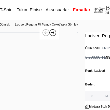
T-Shirt
Takım Elbise
Aksesuarlar
Fırsatlar
 Gömlek
Lacivert Regular Fit Pamuk Ceket Yaka Gömlek
Lacivert Re
Ürün Kodu :
GM22
3.200,00
TL
9
Renk:
Lacivert
Beden:
S
M
Mağaza Stok 