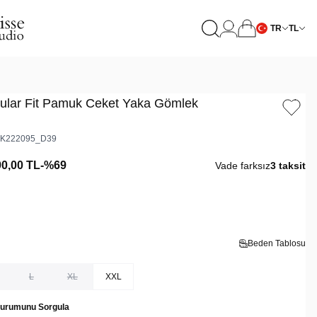
TR
TL
gular Fit Pamuk Ceket Yaka Gömlek
K222095_D39
90,00
TL
-%
69
Vade farksız
3 taksit
Beden Tablosu
L
XL
XXL
Durumunu Sorgula