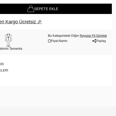
SEPETE EKLE
ri Kargo Ücretsiz 🎉
Bu Kategorideki Diğer
Regular Fit Gömlek
Fiyat Alarmı
Paylaş
binini Tamamla
RI
KLERI