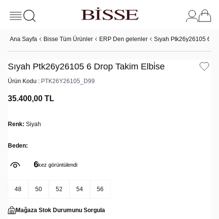
Ana Sayfa
Bisse Tüm Ürünler
ERP Den gelenler
Sıyah Ptk26y26105 6 Dro
Sıyah Ptk26y26105 6 Drop Takim Elbi̇se
Ürün Kodu :
PTK26Y26105_D99
35.400,00
TL
Renk:
Siyah
Beden:
6
kez görüntülendi
48
50
52
54
56
Mağaza Stok Durumunu Sorgula