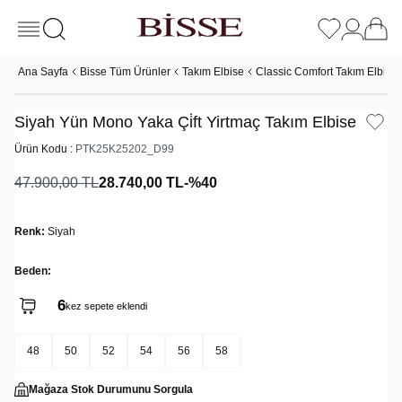
Ana Sayfa
Bisse Tüm Ürünler
Takım Elbise
Classic Comfort Takım Elbise
Siyah Yün Mono Yaka Çi̇ft Yirtmaç Takım Elbise
Ürün Kodu :
PTK25K25202_D99
47.900,00
TL
28.740,00
TL
-%
40
Renk:
Siyah
Beden:
6
kez sepete eklendi
48
50
52
54
56
58
Mağaza Stok Durumunu Sorgula