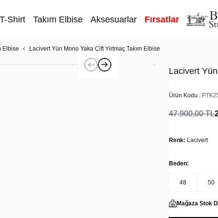
T-Shirt
Takım Elbise
Aksesuarlar
Fırsatlar
 Elbise
Lacivert Yün Mono Yaka Çi̇ft Yirtmaç Takım Elbise
Lacivert Yün
Ürün Kodu :
PTK2
47.900,00
TL
Renk:
Lacivert
Beden:
48
50
Mağaza Stok 