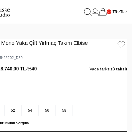
TR
TL
 Mono Yaka Çi̇ft Yirtmaç Takım Elbise
5K25202_D39
28.740,00
TL
-%
40
Vade farksız
3 taksit
52
54
56
58
Durumunu Sorgula