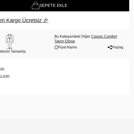
SEPETE EKLE
ri Kargo Ücretsiz 🎉
Bu Kategorideki Diğer
Classic Comfort
Takım Elbise
Fiyat Alarmı
Paylaş
binini Tamamla
RI
KLERI