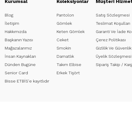
Kurumsal
Koleksiyonlar
Müşteri Hizmet
Blog
Pantolon
Satış Sözleşmesi
İletişim
Gömlek
Teslimat Koşulları
Hakkımızda
Keten Gömlek
Garanti Ve İade Koş
Başkanın Yazısı
Ceket
Çerez Politikası
Mağazalarımız
Smokin
Gizlilik Ve Güvenlik
İnsan Kaynakları
Damatlık
Üyelik Sözleşmesi
Dünden Bugüne
Takım Elbise
Sipariş Takip / K
Senior Card
Erkek Tişört
Bisse ETBİS'e kayıtlıdır