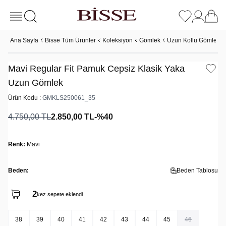
Ana Sayfa
Bisse Tüm Ürünler
Koleksiyon
Gömlek
Uzun Kollu Gömlek
Mavi Regular Fit Pamuk Cepsiz Klasik Yaka
Uzun Gömlek
Ürün Kodu :
GMKLS250061_35
4.750,00
TL
2.850,00
TL
-%
40
Renk:
Mavi
Beden:
Beden Tablosu
2
2
kez sepete eklendi
kez satın alındı
38
39
40
41
42
43
44
45
46