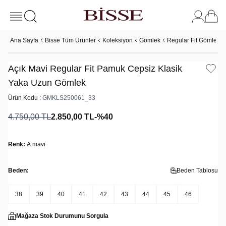
Ana Sayfa
Bisse Tüm Ürünler
Koleksiyon
Gömlek
Regular Fit Gömlek
Açık Mavi Regular Fit Pamuk Cepsiz Klasik
Yaka Uzun Gömlek
Ürün Kodu :
GMKLS250061_33
4.750,00
TL
2.850,00
TL
-%
40
Renk:
A.mavi
Beden:
Beden Tablosu
38
39
40
41
42
43
44
45
46
Mağaza Stok Durumunu Sorgula