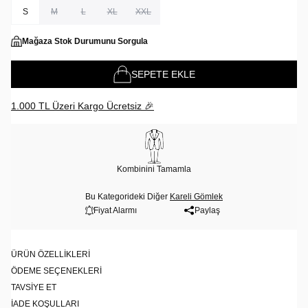
S
M
L
XL
XXL
Mağaza Stok Durumunu Sorgula
SEPETE EKLE
1.000 TL Üzeri Kargo Ücretsiz 🎉
Kombinini Tamamla
Bu Kategorideki Diğer
Kareli Gömlek
Fiyat Alarmı
Paylaş
ÜRÜN ÖZELLIKLERI
ÖDEME SEÇENEKLERI
TAVSIYE ET
İADE KOŞULLARI