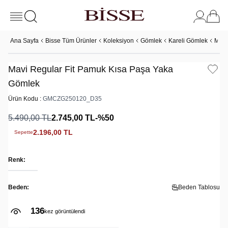
Ana Sayfa
Bisse Tüm Ürünler
Koleksiyon
Gömlek
Kareli Gömlek
Mavi
Mavi Regular Fit Pamuk Kısa Paşa Yaka
Gömlek
Ürün Kodu :
GMCZG250120_D35
5.490,00
TL
2.745,00
TL
-%
50
2.196,00
TL
Sepette
Renk:
Beden:
Beden Tablosu
136
kez görüntülendi