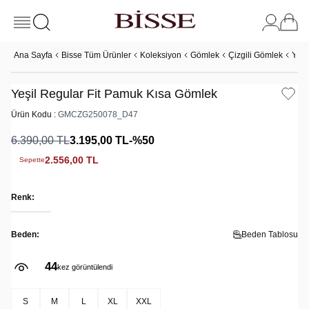
Ana Sayfa
Bisse Tüm Ürünler
Koleksiyon
Gömlek
Çizgili Gömlek
Yeşi
Yeşil Regular Fit Pamuk Kısa Gömlek
Ürün Kodu :
GMCZG250078_D47
6.390,00
TL
3.195,00
TL
-%
50
2.556,00
TL
Sepette
Renk:
Beden:
Beden Tablosu
44
2
kez görüntülendi
kez satın alındı
S
M
L
XL
XXL