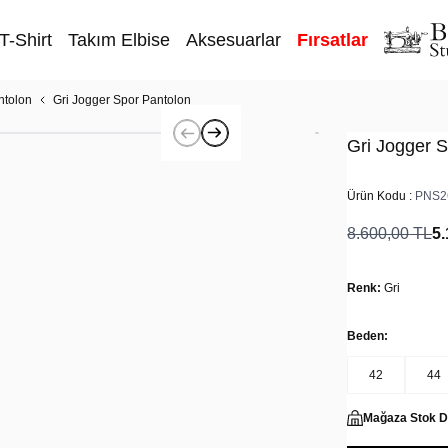
T-Shirt
Takım Elbise
Aksesuarlar
Fırsatlar
ntolon
Gri Jogger Spor Pantolon
Gri Jogger 
Ürün Kodu :
PNS2
8.600,00
TL
5.
Renk:
Gri
Beden:
42
44
Mağaza Stok 