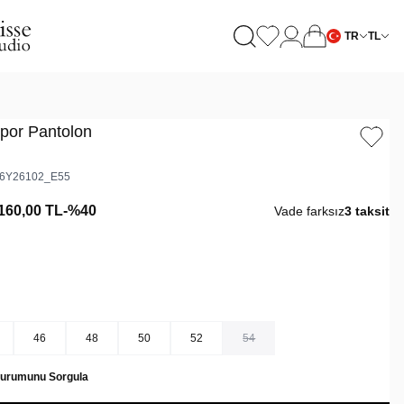
TR
TL
Spor Pantolon
6Y26102_E55
160,00
TL
-%
40
Vade farksız
3 taksit
46
48
50
52
54
Durumunu Sorgula