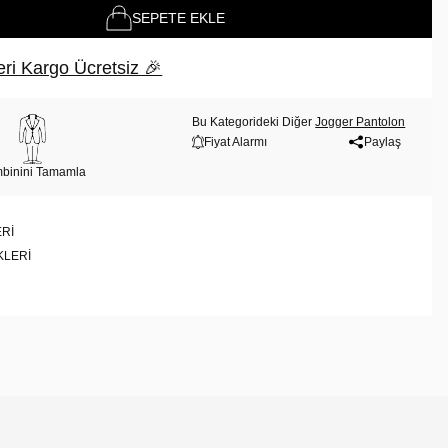
SEPETE EKLE
ri Kargo Ücretsiz 🎉
Bu Kategorideki Diğer
Jogger Pantolon
Fiyat Alarmı
Paylaş
binini Tamamla
RI
KLERI