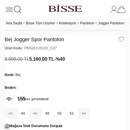
Ana Sayfa
Bisse Tüm Ürünler
Koleksiyon
Pantolon
Jogger Pantolon
B
Bej Jogger Spor Pantolon
Ürün Kodu :
PNS26Y26102_C07
8.600,00
TL
5.160,00
TL
-%
40
Renk:
Bej
Beden:
155
kez görüntülendi
42
44
46
48
50
52
54
Mağaza Stok Durumunu Sorgula